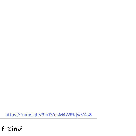
https://forms.gle/9m7VesM4WRKjwV4s8