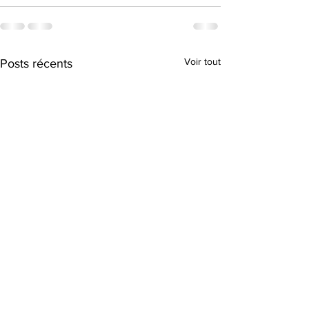
Voir tout
Posts récents
Plongée dans les
Quand l’Innovati