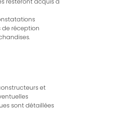
s resteront acquis à
onstatations
s de réception
rchandises.
 constructeurs et
ventuelles
es sont détaillées