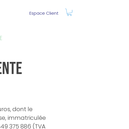
Espace Client
E
ENTE
ros, dont le
use, immatriculée
849 375 886 (TVA