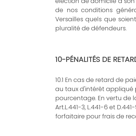
élection de domicile à son 
de nos conditions géné
Versailles quels que soie
pluralité de défendeurs.
10-PÉNALITÉS DE R
ET
ARD
10.1 En cas de retard de p
au taux d'intérêt appliqué
pourcentage. En vertu de la
Art.L.441-3, L.441-6 et D.4
forfaitaire pour frais de r