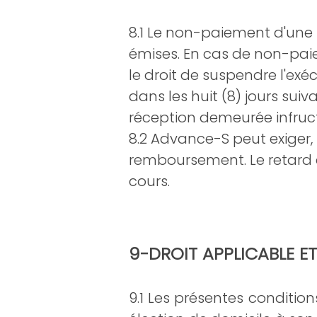
8.1 Le non-paiement d'
une 
émises. En cas de non-paiem
le droit de suspendre l'e
dans les huit (8) jours su
réception demeurée infruc
8.2 Advance-S peut exiger,
remboursement. Le retard
cours.
9-DROIT APPLICABLE E
9.1 L
es présentes conditions