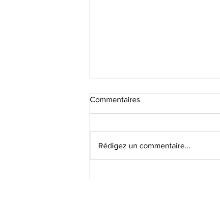
Commentaires
Rédigez un commentaire...
🎙️ La Voix des CEO – Épisode
1 disponible !🎧