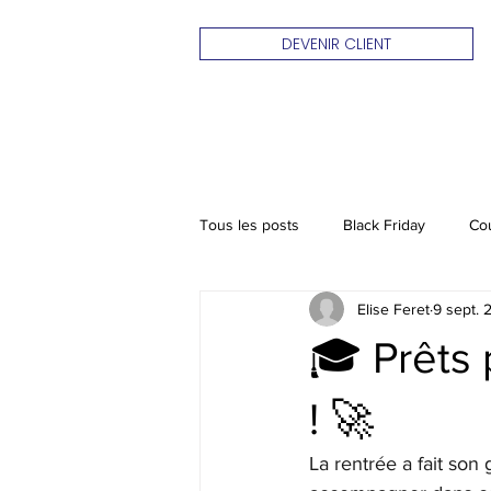
DEVENIR CLIENT
Tous les posts
Black Friday
Co
Elise Feret
9 sept. 
🎓 Prêts
! 🚀
La rentrée a fait so