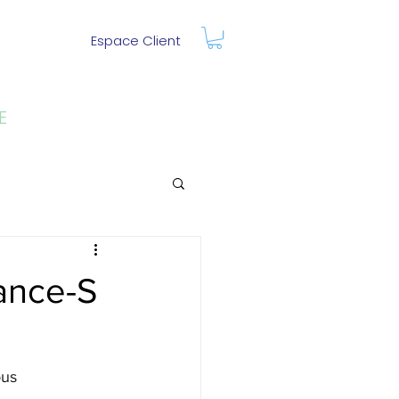
Espace Client
E
ance-S
ous 