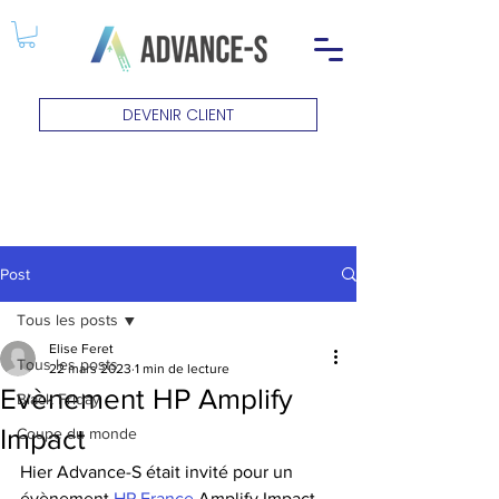
DEVENIR CLIENT
Post
Tous les posts
Elise Feret
Tous les posts
22 mars 2023
1 min de lecture
Evènement HP Amplify
Black Friday
Impact
Coupe du monde
Hier Advance-S était invité pour un 
évènement 
HP France
 Amplify Impact.