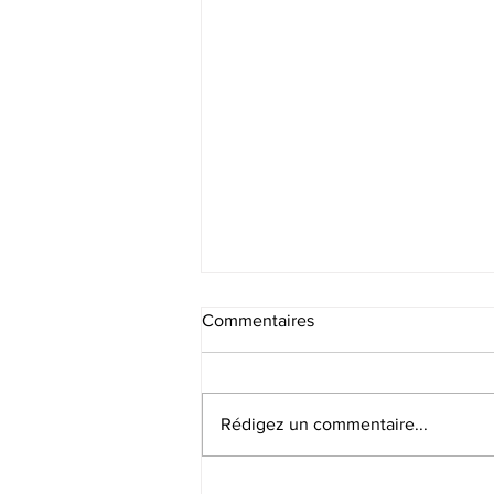
Commentaires
Rédigez un commentaire...
🎙️ La Voix des CEO – Épisode